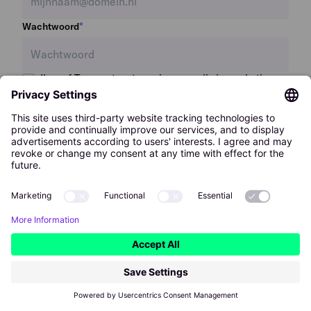
*
Wachtwoord
Ik geef Temper toestemming om mij via marketing e-
mails op de hoogte te houden van relevante updates
en ontwikkelingen. Ik kan me hiervoor altijd
uitschrijven.
Mijn bedrijf aanmelden
Mijn bedrijf heeft al een account